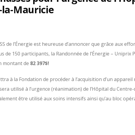
-la-Mauricie
SS de l’Énergie est heureuse d
’
annoncer que grâce aux effo
us de 150 participants, la Randonnée de l’Énergie – Uniprix 
n montant de
82 397$!
ra à la Fondation de procéder à l’acquisition
d’un appareil
ra utilisé à l’urgence (réanimation) de l’Hôpital du Centre-
alement être utilisé aux soins intensifs ainsi qu’au bloc opér
t menacée et qu’une perte sanguine importante survient, cet
ement du sang et des solutés à une température adéquate. 
rature corporelle, même légère, peut être néfaste retardant