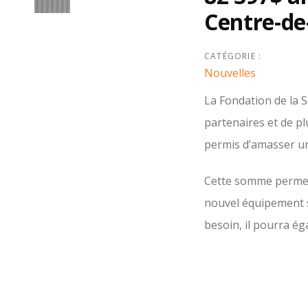
Centre-de
Post
navigation
CATÉGORIE :
Nouvelles
La Fondation de la S
partenaires et de pl
permis d’amasser u
Cette somme permett
nouvel équipement se
besoin, il pourra ég
vie d’un patient es
d’administrer rapid
une baisse de tempé