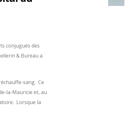
rts conjugués des
Pellerin & Bureau a
 réchauffe-sang. Ce
de-la-Mauricie et, au
atoire. Lorsque la
 appareil permettra
Dans un contexte où
 la guérison et