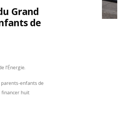
 du Grand
nfants de
e l’Énergie.
e parents-enfants de
 financer huit
s, particulièrement
eaux parents pourront