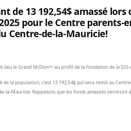
t de 13 192,54$ amassé lors
025 pour le Centre parents-e
du Centre-de-la-Mauricie!
it lieu le Grand McDonᴹᴰ au profit de la Fondation de la SSS d
é de la population, c’est 13 192,54$ qui sera remis au Centr
de-la-Mauricie. Rappelons que les fonds amassés serviront à
autobloquants qui permettront à toutes les nouvelles maman
une césarienne, de se lever plus facilement. Aussi, les nouv
ls pour bercer leur nouveau-né en toute sécurité.