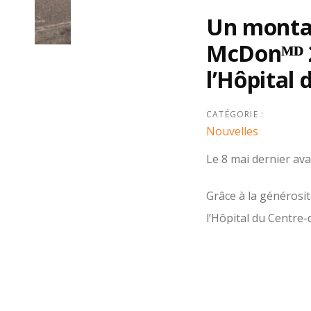
Un montan
McDonᴹᴰ 2
Post
l’Hôpital 
navigation
CATÉGORIE :
Nouvelles
Le 8 mai dernier ava
Grâce à la générosit
l’Hôpital du Centre-
fauteuils berçants 
celles qui ont subi 
utiliser ces fauteui