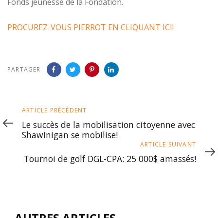
Fonds jeunesse de la Fondation.
PROCUREZ-VOUS PIERROT EN CLIQUANT ICI!
PARTAGER
Article
ARTICLE PRÉCÉDENT
précédent
Le succès de la mobilisation citoyenne avec
Shawinigan se mobilise!
Article
ARTICLE SUIVANT
suivant
Tournoi de golf DGL-CPA: 25 000$ amassés!
AUTRES ARTICLES