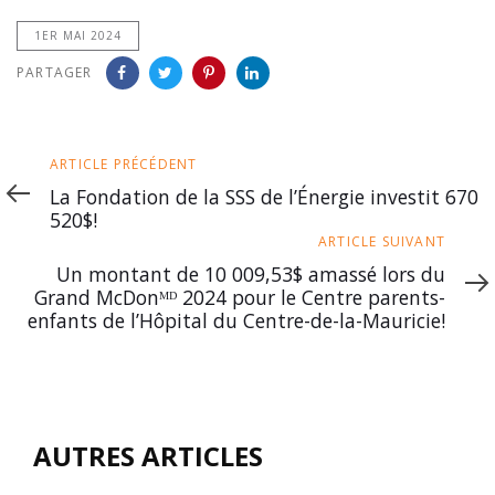
1ER MAI 2024
PARTAGER
Article
ARTICLE PRÉCÉDENT
précédent
La Fondation de la SSS de l’Énergie investit 670
520$!
Article
ARTICLE SUIVANT
suivant
Un montant de 10 009,53$ amassé lors du
Grand McDonᴹᴰ 2024 pour le Centre parents-
enfants de l’Hôpital du Centre-de-la-Mauricie!
AUTRES ARTICLES