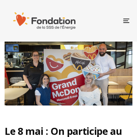
Skip
Skip
links
to
primary
Togg
navigation
navi
Skip
to
content
Post
navigation
Le 8 mai : On participe au