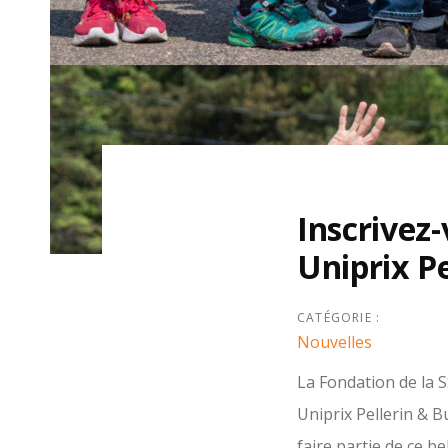
Inscrivez-
Uniprix P
Post
navigation
CATÉGORIE :
Nouvelles
La Fondation de la S
Uniprix Pellerin & 
faire partie de ce be