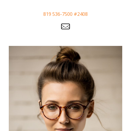
819 536-7500 #2408